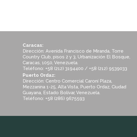
Caracas:
Dirección: Avenida Francisco de Miranda, Torre
Country Club, pisos 2 y 3, Urbanización El Bosque,
Caracas, 1050, Venezuela.
Teléfono: +58 (212) 3194400 / +58 (212) 9539033
Puerto Ordaz:
Dirección: Centro Comercial Caroní Plaza,
Mezzanina 1-25, Alta Vista, Puerto Ordaz, Ciudad
Guayana, Estado Bolívar, Venezuela.
Teléfono: +58 (286) 9675593