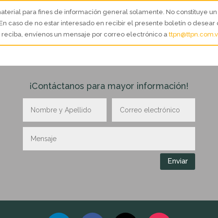
aterial para fines de información general solamente. No constituye un 
n caso de no estar interesado en recibir el presente boletín o desear
o reciba, envíenos un mensaje por correo electrónico a
ttpn@ttpn.com.
¡Contáctanos para mayor información!
Enviar