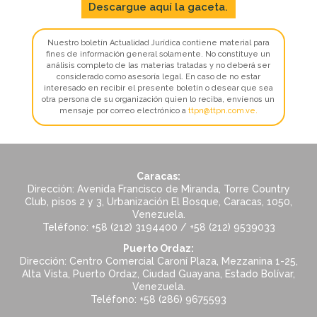
Descargue aquí la gaceta.
Nuestro boletín Actualidad Jurídica contiene material para
fines de información general solamente. No constituye un
análisis completo de las materias tratadas y no deberá ser
considerado como asesoría legal. En caso de no estar
interesado en recibir el presente boletín o desear que sea
otra persona de su organización quien lo reciba, envíenos un
mensaje por correo electrónico a
ttpn@ttpn.com.ve
.
Caracas:
Dirección: Avenida Francisco de Miranda, Torre Country
Club, pisos 2 y 3, Urbanización El Bosque, Caracas, 1050,
Venezuela.
Teléfono: +58 (212) 3194400 / +58 (212) 9539033
Puerto Ordaz:
Dirección: Centro Comercial Caroní Plaza, Mezzanina 1-25,
Alta Vista, Puerto Ordaz, Ciudad Guayana, Estado Bolívar,
Venezuela.
Teléfono: +58 (286) 9675593