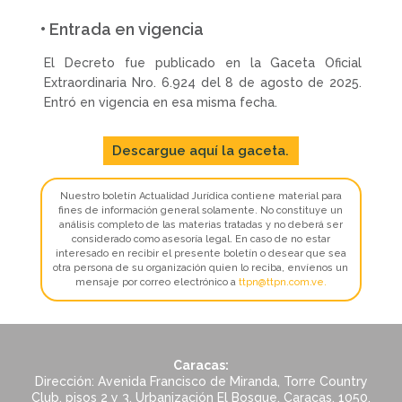
• Entrada en vigencia
El Decreto fue publicado en la Gaceta Oficial
Extraordinaria Nro. 6.924 del 8 de agosto de 2025.
Entró en vigencia en esa misma fecha.
Descargue aquí la gaceta.
Nuestro boletín Actualidad Jurídica contiene material para
fines de información general solamente. No constituye un
análisis completo de las materias tratadas y no deberá ser
considerado como asesoría legal. En caso de no estar
interesado en recibir el presente boletín o desear que sea
otra persona de su organización quien lo reciba, envíenos un
mensaje por correo electrónico a
ttpn@ttpn.com.ve
.
Caracas:
Dirección: Avenida Francisco de Miranda, Torre Country
Club, pisos 2 y 3, Urbanización El Bosque, Caracas, 1050,